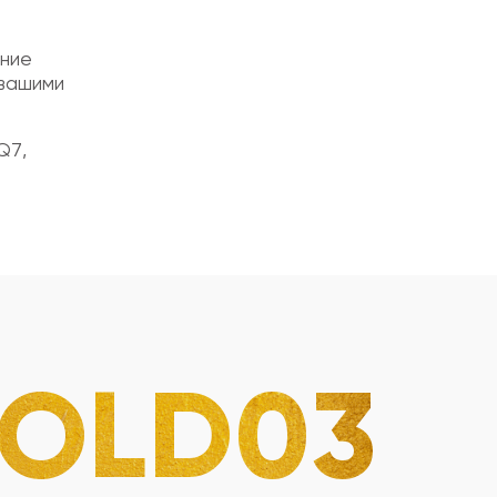
ение
 вашими
Q7,
OLD03