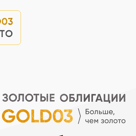
D03
ОТО