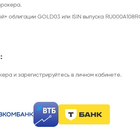
брокера.
той» облигации GOLD03 или ISIN выпуска RU000A108R
:
кера и зарегистрируйтесь в личном кабинете.