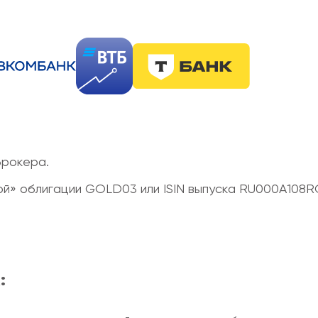
брокера.
той» облигации GOLD03 или ISIN выпуска RU000A108R
: